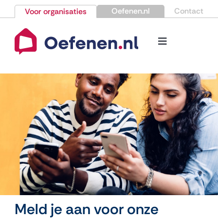
Ga
Oefenen.nl
Contact
Voor organisaties
naar
inhoud
Toggle
Navigation
Bestellen
Nieuws
Kennisbank
Over Oefenen.nl
Contact
Meld je aan voor onze