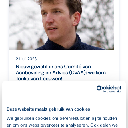
21 juli 2026
Nieuw gezicht in ons Comité van
Aanbeveling en Advies (CvAA): welkom
Tonko van Leeuwen!
Lezen, schrijven en praten over wat hij
heeft gelezen en geschreven, dat zijn
volgens Tonko de drie dingen die [...]
lees meer
Deze website maakt gebruik van cookies
We gebruiken cookies om oefenresultaten bij te houden
en om ons websiteverkeer te analyseren. Ook delen we