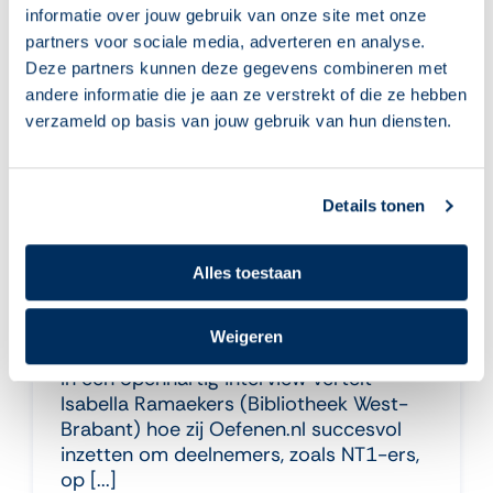
informatie over jouw gebruik van onze site met onze
Nieuws
partners voor sociale media, adverteren en analyse.
Deze partners kunnen deze gegevens combineren met
andere informatie die je aan ze verstrekt of die ze hebben
verzameld op basis van jouw gebruik van hun diensten.
Details tonen
Alles toestaan
30 juni 2026
Klant in de spotlight: Isabella van
Weigeren
Bibliotheek West-Brabant
In een openhartig interview vertelt
Isabella Ramaekers (Bibliotheek West-
Brabant) hoe zij Oefenen.nl succesvol
inzetten om deelnemers, zoals NT1-ers,
op [...]