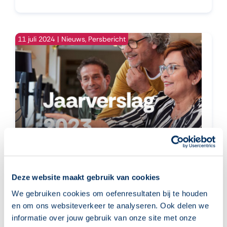
11 juli 2024
|
Nieuws
,
Persbericht
Ruim 65.000 actieve oefenaars
verbeteren in 2023 hun
Deze website maakt gebruik van cookies
basisvaardigheden op Oefenen.nl
We gebruiken cookies om oefenresultaten bij te houden
Ruim 65.000 (jong) volwassenen
en om ons websiteverkeer te analyseren. Ook delen we
oefenen in 2023 met het verbeteren van
informatie over jouw gebruik van onze site met onze