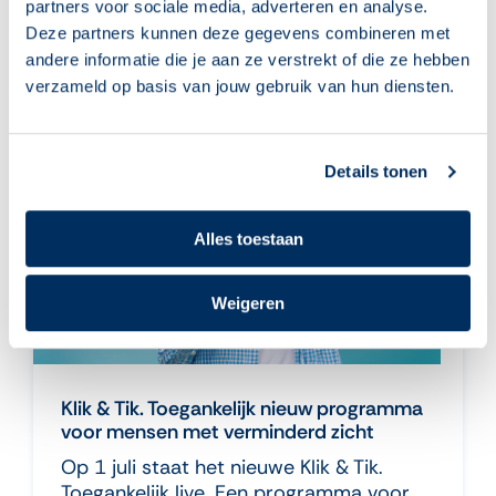
hun basisvaardigheden op Oefenen.nl.
partners voor sociale media, adverteren en analyse.
> lees meer
Deze partners kunnen deze gegevens combineren met
andere informatie die je aan ze verstrekt of die ze hebben
verzameld op basis van jouw gebruik van hun diensten.
27 juni 2024
|
Nieuws
,
Persbericht
Details tonen
Alles toestaan
Weigeren
Klik & Tik. Toegankelijk nieuw programma
voor mensen met verminderd zicht
Op 1 juli staat het nieuwe Klik & Tik.
Toegankelijk live. Een programma voor