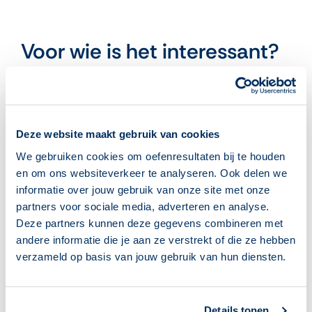
Voor wie is het interessant?
Docenten/begeleiders
Vrijwilligers
Uitvoerenden met specifieke taken (denk
aan werving en pr)
Deze website maakt gebruik van cookies
Opleiders
We gebruiken cookies om oefenresultaten bij te houden
Managers
en om ons websiteverkeer te analyseren. Ook delen we
Netwerkpartners
informatie over jouw gebruik van onze site met onze
Beleidsmakers
partners voor sociale media, adverteren en analyse.
Subsidiegevers (denk aan
Deze partners kunnen deze gegevens combineren met
gemeenteambtenaren)
andere informatie die je aan ze verstrekt of die ze hebben
Sponsoren en opdrachtgevers
verzameld op basis van jouw gebruik van hun diensten.
Wie zijn
Details tonen