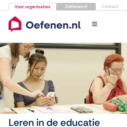
Ga
Oefenen.nl
Contact
Voor organisaties
naar
inhoud
Toggle
Navigation
Bestellen
Nieuws
Kennisbank
Over Oefenen.nl
Contact
Leren in de educatie