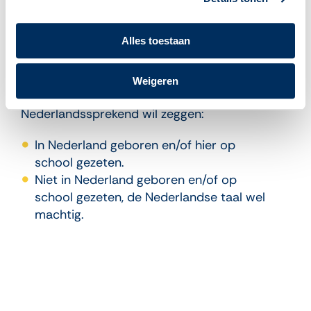
Nederlandssprekende
volwassenen?
Alles toestaan
Nederlandssprekende volwassenen die
basisvaardigheden en kennis willen verbeteren
Weigeren
of bijspijkeren
Nederlandssprekend wil zeggen:
In Nederland geboren en/of hier op
school gezeten.
Niet in Nederland geboren en/of op
school gezeten, de Nederlandse taal wel
machtig.