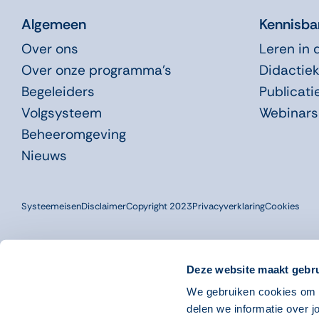
Algemeen
Kennisba
Over ons
Leren in 
Over onze programma’s
Didactiek
Begeleiders
Publicati
Volgsysteem
Webinars
Beheeromgeving
Nieuws
Systeemeisen
Disclaimer
Copyright 2023
Privacyverklaring
Cookies
Deze website maakt gebru
We gebruiken cookies om o
delen we informatie over j