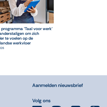
 programma ‘Taal voor werk’
‘Leuk, ik mag weer naar
anderstaligen om zich
computerles!’
er te voelen op de
05 augustus 2026
landse werkvloer
2026
Aanmelden nieuwsbrief
Volg ons