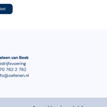
kket
eleen van Beek
edrijfsvoering
70 762 2 762
nfo@oefenen.nl