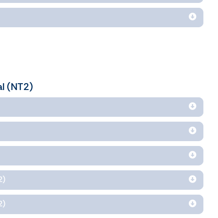
l (NT2)
2)
2)