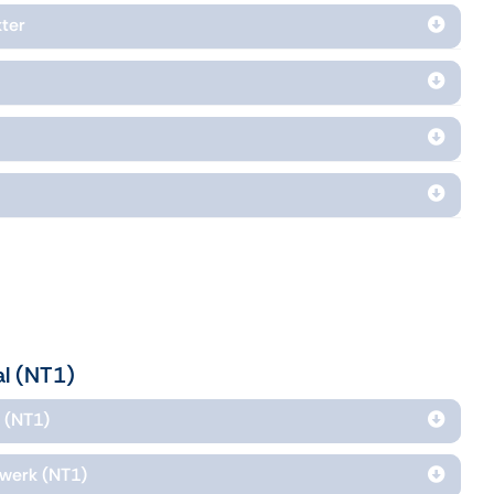
ter
l (NT1)
 (NT1)
e werk (NT1)