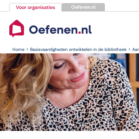
Ga
Oefenen.nl
Voor organisaties
naar
inhoud
Home
Basisvaardigheden ontwikkelen in de bibliotheek
Aan