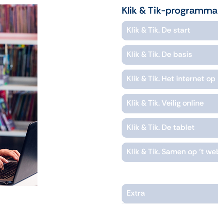
Klik & Tik-programma
Klik & Tik. De start
Klik & Tik. De basis
Klik & Tik. Het internet op
Klik & Tik. Veilig online
Klik & Tik. De tablet
Klik & Tik. Samen op ’t we
Extra