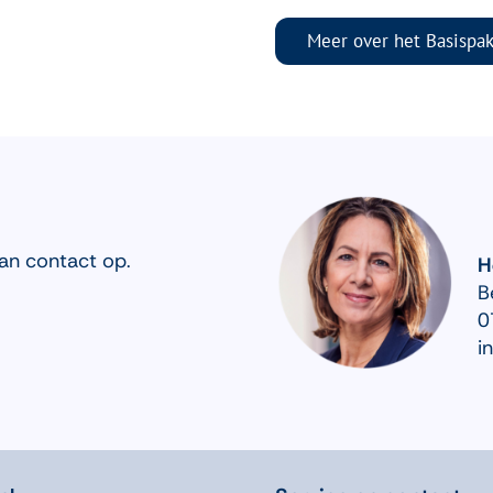
Meer over het Basispa
an contact op.
H
B
0
i