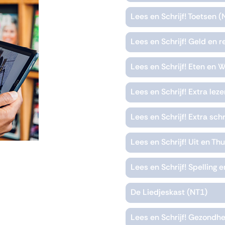
Lees en Schrijf! Toetsen (
Lees en Schrijf! Geld en 
Lees en Schrijf! Eten en 
Lees en Schrijf! Extra lez
Lees en Schrijf! Extra sch
Lees en Schrijf! Uit en Th
Lees en Schrijf! Spelling
De Liedjeskast (NT1)
Lees en Schrijf! Gezondhe