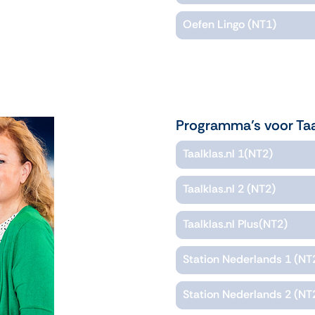
Oefen Lingo (NT1)
Programma’s voor Taa
Taalklas.nl 1(NT2)
Taalklas.nl 2 (NT2)
Taalklas.nl Plus(NT2)
Station Nederlands 1 (NT
Station Nederlands 2 (NT