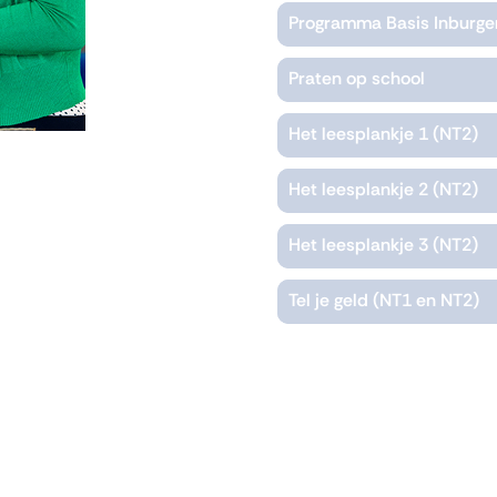
Programma Basis Inburger
Praten op school
Het leesplankje 1 (NT2)
Het leesplankje 2 (NT2)
Het leesplankje 3 (NT2)
Tel je geld (NT1 en NT2)