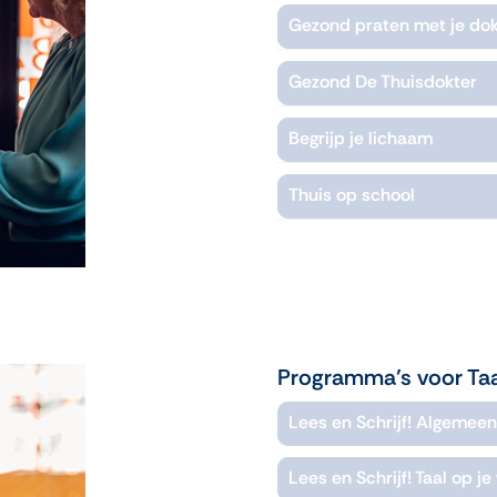
Gezond praten met je dok
Gezond De Thuisdokter
Begrijp je lichaam
Thuis op school
Programma’s voor Taa
Lees en Schrijf! Algemeen
Lees en Schrijf! Taal op j