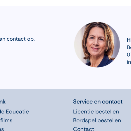
an contact op.
H
B
0
i
nk
Service en contact
de Educatie
Licentie bestellen
films
Bordspel bestellen
es
Contact