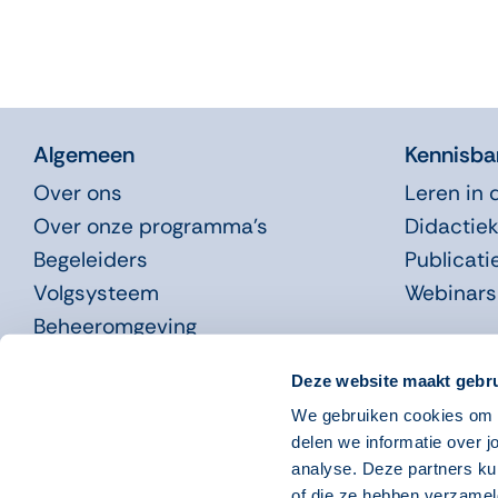
Algemeen
Kennisba
Over ons
Leren in 
Over onze programma’s
Didactiek
Begeleiders
Publicati
Volgsysteem
Webinars
Beheeromgeving
Nieuws
Deze website maakt gebru
We gebruiken cookies om o
Systeemeisen
Disclaimer
Copyright 2023
Privacyverklaring
Cookies
delen we informatie over j
analyse. Deze partners ku
of die ze hebben verzamel