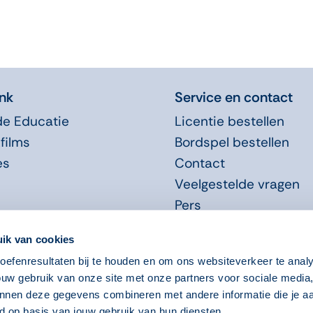
nk
Service en contact
de Educatie
Licentie bestellen
films
Bordspel bestellen
es
Contact
Veelgestelde vragen
Pers
Promotiemateriaal
ik van cookies
efenresultaten bij te houden en om ons websiteverkeer te anal
ouw gebruik van onze site met onze partners voor sociale media
nnen deze gegevens combineren met andere informatie die je aa
d op basis van jouw gebruik van hun diensten.