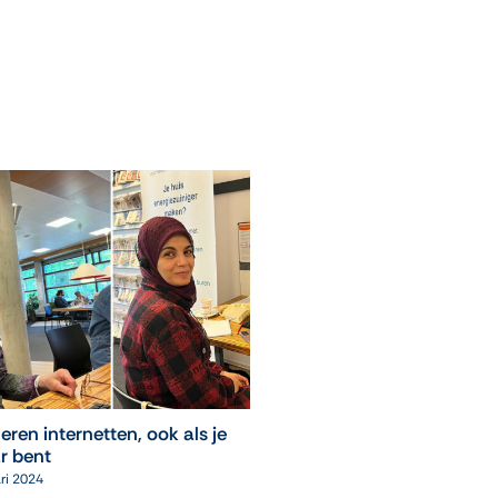
 leren internetten, ook als je
Proeftuin Online veilighe
r bent
Taalhuizen en Taalcafé
ri 2024
12 maart 2026