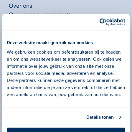
Over ons
Over onze programma’s
Begeleiders
Volgsysteem
Beheeromgeving
Deze website maakt gebruik van cookies
Nieuws
We gebruiken cookies om oefenresultaten bij te houden
en om ons websiteverkeer te analyseren. Ook delen we
Kennisbank
informatie over jouw gebruik van onze site met onze
partners voor sociale media, adverteren en analyse.
Leren in de Educatie
Deze partners kunnen deze gegevens combineren met
Didactiekfilms
andere informatie die je aan ze verstrekt of die ze hebben
Publicaties
verzameld op basis van jouw gebruik van hun diensten.
Webinars
Service en contact
Details tonen
Licentie bestellen