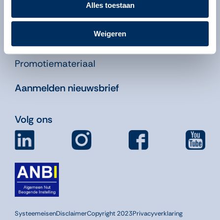
Bordspel bestellen
Alles toestaan
Contact
Veelgestelde vragen
Weigeren
Pers
Promotiemateriaal
Aanmelden nieuwsbrief
Volg ons
Systeemeisen
Disclaimer
Copyright 2023
Privacyverklaring