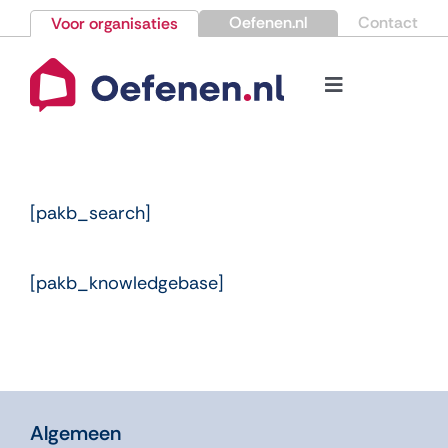
Ga
Oefenen.nl
Contact
Voor organisaties
naar
inhoud
Toggle
Navigation
Bestellen
Nieuws
[pakb_search]
Kennisbank
[pakb_knowledgebase]
Over Oefenen.nl
Contact
Algemeen