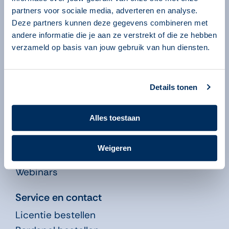
Over ons
partners voor sociale media, adverteren en analyse.
Over onze programma’s
Deze partners kunnen deze gegevens combineren met
andere informatie die je aan ze verstrekt of die ze hebben
Begeleiders
verzameld op basis van jouw gebruik van hun diensten.
Volgsysteem
Beheeromgeving
Nieuws
Details tonen
Kennisbank
Alles toestaan
Leren in de Educatie
Didactiekfilms
Weigeren
Publicaties
Webinars
Service en contact
Licentie bestellen