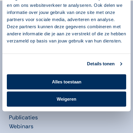
en om ons websiteverkeer te analyseren. Ook delen we
informatie over jouw gebruik van onze site met onze
Algemeen
partners voor sociale media, adverteren en analyse.
Deze partners kunnen deze gegevens combineren met
Over ons
andere informatie die je aan ze verstrekt of die ze hebben
Over onze programma’s
verzameld op basis van jouw gebruik van hun diensten.
Begeleiders
Volgsysteem
Details tonen
Beheeromgeving
Nieuws
Alles toestaan
Kennisbank
Leren in de Educatie
Weigeren
Didactiekfilms
Publicaties
Webinars