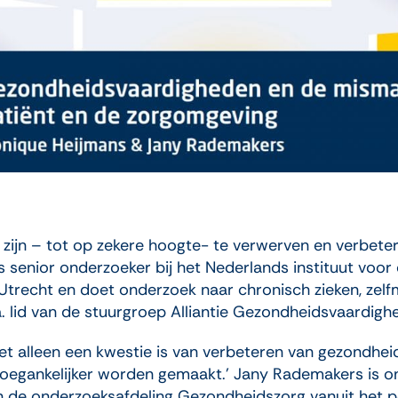
ijn – tot op zekere hoogte- te verwerven en verbeter
 senior onderzoeker bij het Nederlands instituut voor
 Utrecht en doet onderzoek naar chronisch zieken, zel
a. lid van de stuurgroep Alliantie Gezondheidsvaardigh
 niet alleen een kwestie is van verbeteren van gezondhe
oegankelijker worden gemaakt.’ Jany Rademakers is ont
an de onderzoeksafdeling Gezondheidszorg vanuit het p