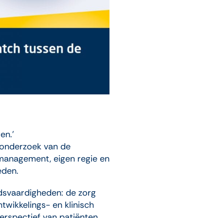
en.’
 onderzoek van de
fmanagement, eigen regie en
eden.
idsvaardigheden: de zorg
wikkelings- en klinisch
erspectief van patiënten,