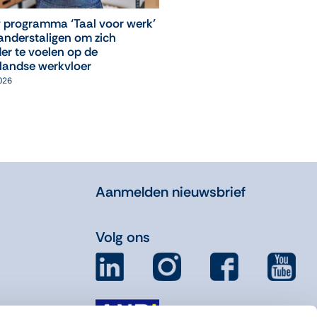
 programma ‘Taal voor werk’
‘Leuk, ik mag weer naar
anderstaligen om zich
computerles!’
er te voelen op de
05 augustus 2026
landse werkvloer
2026
Aanmelden nieuwsbrief
Volg ons