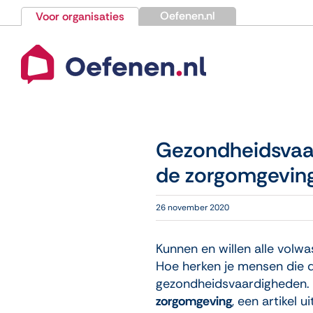
Ga
Oefenen.nl
Voor organisaties
naar
inhoud
Gezondheidsvaar
de zorgomgevin
26 november 2020
Kunnen en willen alle volw
Hoe herken je mensen die d
gezondheidsvaardigheden.
zorgomgeving
, een artikel u