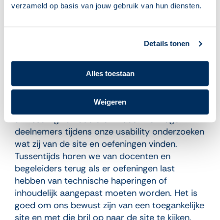
verzameld op basis van jouw gebruik van hun diensten.
programma’s is helder en consistent. Er staan
duidelijke instructies bij de invoervelden en is
het zichtbaar als je een fout maakt. Oefenen.nl
Details tonen
werkt met eenvoudig taalgebruik.’
Conclusie na dit gesprek
Alles toestaan
Oefenen.nl voldoet nog niet aan alle richtlijnen.
We zijn uiteraard uiterst scherp op begrijpelijke
Weigeren
en goed leesbare informatie met een mooie
afwisseling van audio en video. We vragen
deelnemers tijdens onze usability onderzoeken
wat zij van de site en oefeningen vinden.
Tussentijds horen we van docenten en
begeleiders terug als er oefeningen last
hebben van technische haperingen of
inhoudelijk aangepast moeten worden. Het is
goed om ons bewust zijn van een toegankelijke
site en met die bril op naar de site te kijken.