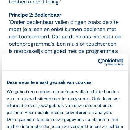
hebben ondertiteling.’
Principe 2: Bedienbaar
‘Onder bedienbaar vallen dingen zoals: de site
moet je alleen en enkel kunnen bedienen met
een toetsenbord. Dat geldt helaas niet voor de
oefenprogramma’s. Een muis of touchscreen
is noodzakelijk om goed met de programma’s
te werken. Ook stelt de overheid, je moet de
deelnemer helpen om te focussen binnen de
pagina. Bij oefeningen waarbij getypt moet
worden, houden we daar zeker rekening mee.’
Deze website maakt gebruik van cookies
We gebruiken cookies om oefenresultaten bij te houden
Principe 3: Begrijpelijk
en om ons websiteverkeer te analyseren. Ook delen we
‘In de oefenprogramma’s maken we gebruik
informatie over jouw gebruik van onze site met onze
van vooraf opgenomen audio waarbij de tekst
partners voor sociale media, adverteren en analyse.
goed en duidelijk wordt uitgesproken. We
Deze partners kunnen deze gegevens combineren met
vinden het belangrijk dat de deelnemer direct
andere informatie die je aan ze verstrekt of die ze hebben
weet wat hij moet doen. De navigatie door de