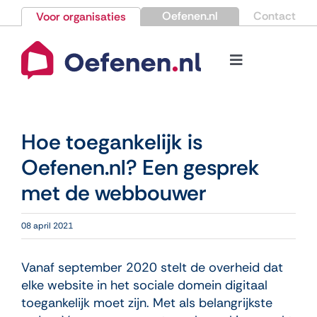
Ga
Oefenen.nl
Contact
Voor organisaties
naar
inhoud
Toggle
Navigation
Bestellen
Hoe toegankelijk is
Nieuws
Oefenen.nl? Een gesprek
met de webbouwer
Kennisbank
08 april 2021
Over Oefenen.nl
Vanaf september 2020 stelt de overheid dat
Contact
elke website in het sociale domein digitaal
toegankelijk moet zijn. Met als belangrijkste