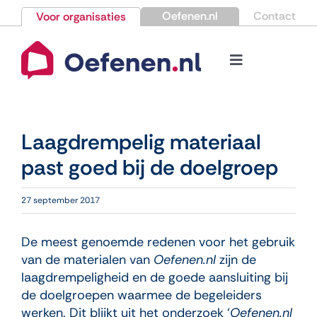
Ga
Oefenen.nl
Contact
Voor organisaties
naar
inhoud
Toggle
Navigation
Bestellen
Laagdrempelig materiaal
Nieuws
past goed bij de doelgroep
Kennisbank
27 september 2017
Over Oefenen.nl
De meest genoemde redenen voor het gebruik
van de materialen van
Oefenen.nl
zijn de
laagdrempeligheid en de goede aansluiting bij
Contact
de doelgroepen waarmee de begeleiders
werken. Dit blijkt uit het onderzoek ‘
Oefenen.nl