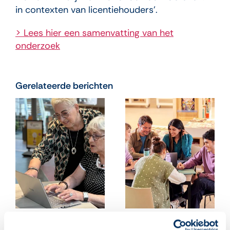
in contexten van licentiehouders’.
> Lees hier een samenvatting van het
onderzoek
Gerelateerde berichten
‘Leuk, ik mag weer
Begeleiders, klaar voor
naar computerles!’
het nieuwe