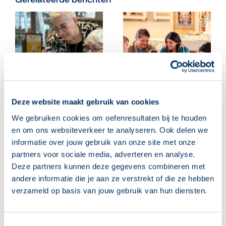
Deze website maakt gebruik van cookies
We gebruiken cookies om oefenresultaten bij te houden
‘Leuk, ik mag weer
Begeleiders, klaar voor
en om ons websiteverkeer te analyseren. Ook delen we
naar computerles!’
het nieuwe
informatie over jouw gebruik van onze site met onze
cursusjaar? Deze 10
05 augustus 2026
partners voor sociale media, adverteren en analyse.
tips helpen je op weg
Deze partners kunnen deze gegevens combineren met
04 augustus 2026
andere informatie die je aan ze verstrekt of die ze hebben
verzameld op basis van jouw gebruik van hun diensten.