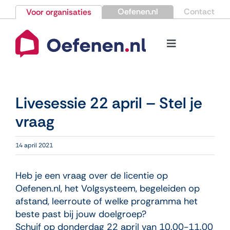
Ga
Oefenen.nl
Contact
Voor organisaties
naar
inhoud
Toggle
Navigation
Bestellen
Livesessie 22 april – Stel je
Nieuws
vraag
Kennisbank
14 april 2021
Over Oefenen.nl
Heb je een vraag over de licentie op
Oefenen.nl, het Volgsysteem, begeleiden op
afstand, leerroute of welke programma het
Contact
beste past bij jouw doelgroep?
Schuif op donderdag 22 april van 10.00-11.00