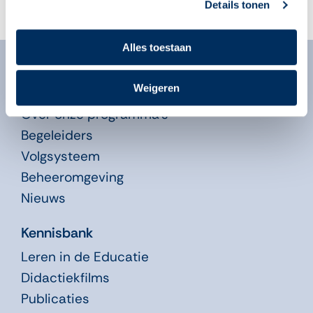
Details tonen
Alles toestaan
Algemeen
Weigeren
Over ons
Over onze programma’s
Begeleiders
Volgsysteem
Beheeromgeving
Nieuws
Kennisbank
Leren in de Educatie
Didactiekfilms
Publicaties