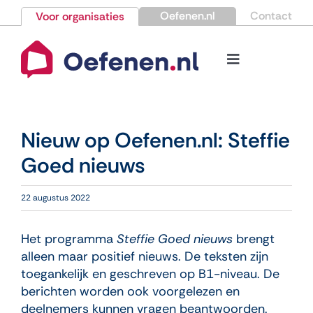
Ga
Oefenen.nl
Contact
Voor organisaties
naar
inhoud
Toggle
Navigation
Bestellen
Nieuw op Oefenen.nl: Steffie
Nieuws
Goed nieuws
Kennisbank
22 augustus 2022
Over Oefenen.nl
Het programma
Steffie Goed nieuws
brengt
alleen maar positief nieuws. De teksten zijn
toegankelijk en geschreven op B1-niveau. De
Contact
berichten worden ook voorgelezen en
deelnemers kunnen vragen beantwoorden.