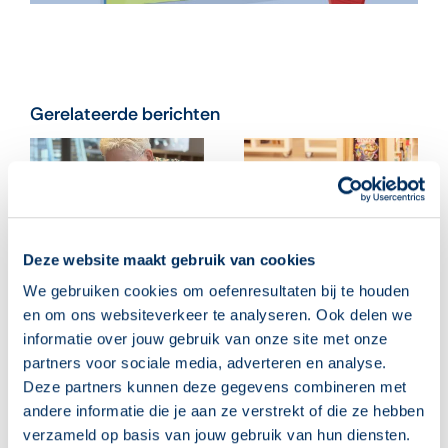
Gerelateerde berichten
Deze website maakt gebruik van cookies
We gebruiken cookies om oefenresultaten bij te houden
en om ons websiteverkeer te analyseren. Ook delen we
informatie over jouw gebruik van onze site met onze
partners voor sociale media, adverteren en analyse.
‘Leuk, ik mag weer
Begeleiders, klaar voor
Deze partners kunnen deze gegevens combineren met
naar computerles!’
het nieuwe
andere informatie die je aan ze verstrekt of die ze hebben
cursusjaar? Deze 10
05 augustus 2026
tips helpen je op weg
verzameld op basis van jouw gebruik van hun diensten.