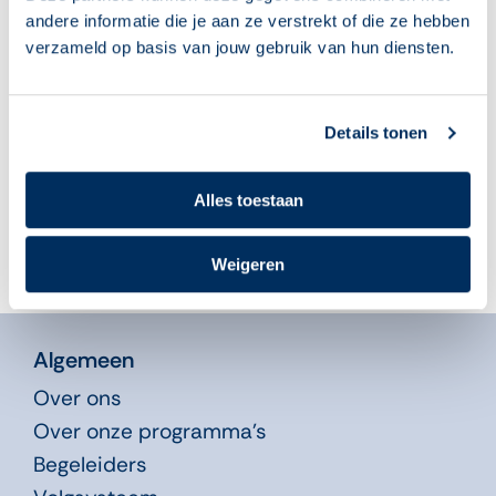
andere informatie die je aan ze verstrekt of die ze hebben
‘Leuk, ik mag weer
Begeleiders, klaar voor
verzameld op basis van jouw gebruik van hun diensten.
naar computerles!’
het nieuwe
cursusjaar? Deze 10
05 augustus 2026
tips helpen je op weg
04 augustus 2026
Details tonen
Alles toestaan
Weigeren
Algemeen
Over ons
Over onze programma’s
Begeleiders