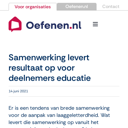
Ga
Oefenen.nl
Contact
Voor organisaties
naar
inhoud
Toggle
Navigation
Bestellen
Samenwerking levert
Nieuws
resultaat op voor
deelnemers educatie
Kennisbank
14 juni 2021
Over Oefenen.nl
Er is een tendens van brede samenwerking
Contact
voor de aanpak van laaggeletterdheid. Wat
levert die samenwerking op vanuit het