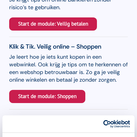
risico’s te gebruiken.
Start de module: Veilig betalen
Klik & Tik. Veilig online – Shoppen
Je leert hoe je iets kunt kopen in een
webwinkel. Ook krijg je tips om te herkennen of
een webshop betrouwbaar is. Zo ga je veilig
online winkelen en betaal je zonder zorgen.
Start de module: Shoppen
Klik & Tik. Mobiel – Bankieren op je mobiel
(Android)
Je leert hoe je met een Android-telefoon