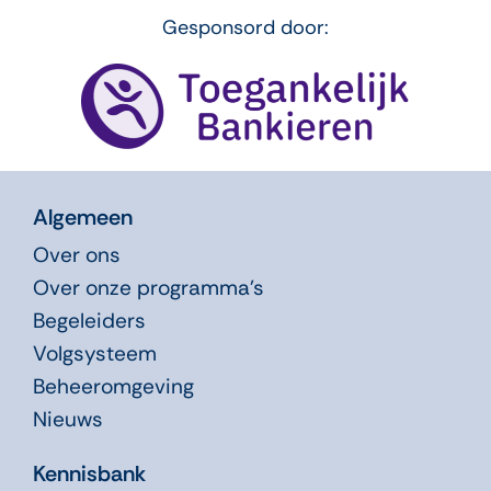
Gesponsord door:
Algemeen
Over ons
Over onze programma’s
Begeleiders
Volgsysteem
Beheeromgeving
Nieuws
Kennisbank