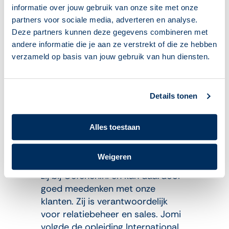
informatie over jouw gebruik van onze site met onze
partners voor sociale media, adverteren en analyse.
Deze partners kunnen deze gegevens combineren met
andere informatie die je aan ze verstrekt of die ze hebben
verzameld op basis van jouw gebruik van hun diensten.
Details tonen
Jomi Ririmasse
Klantmanager
Alles toestaan
Klanten die meer willen weten over
licenties van
Oefenen.nl
kunnen
Weigeren
terecht bij Jomi. Sinds 2007 werkt
zij bij Oefenen.nl en kan daardoor
goed meedenken met onze
klanten. Zij is verantwoordelijk
voor relatiebeheer en sales. Jomi
volgde de opleiding International