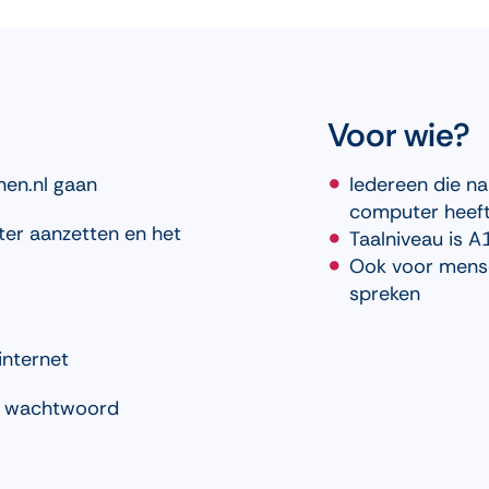
Voor wie?
nen.nl gaan
Iedereen die na
computer heef
er aanzetten en het
Taalniveau is A
Ook voor mensen
spreken
 internet
ig wachtwoord