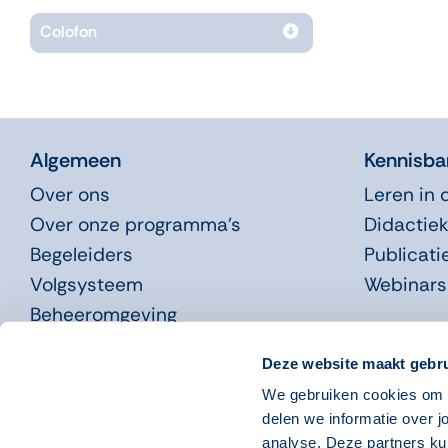
Colofon
Algemeen
Kennisba
Over ons
Leren in 
Over onze programma’s
Didactiek
Begeleiders
Publicati
Volgsysteem
Webinars
Beheeromgeving
Nieuws
Deze website maakt gebru
We gebruiken cookies om o
Systeemeisen
Disclaimer
Copyright 2023
Privacyverklaring
Cookies
delen we informatie over j
analyse. Deze partners ku