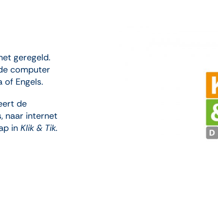
net geregeld.
e de computer
a of Engels.
eert de
 naar internet
tap in
Klik & Tik.