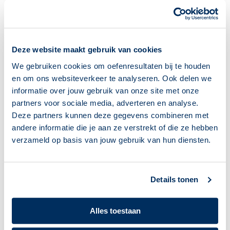
Je leert stap voor stap typen, websites
bezoeken en e-mailen. Je krijgt tips over
veiligheid en orde op je computer.
Deze website maakt gebruik van cookies
> Meer informatie
We gebruiken cookies om oefenresultaten bij te houden
en om ons websiteverkeer te analyseren. Ook delen we
informatie over jouw gebruik van onze site met onze
partners voor sociale media, adverteren en analyse.
Deze partners kunnen deze gegevens combineren met
andere informatie die je aan ze verstrekt of die ze hebben
verzameld op basis van jouw gebruik van hun diensten.
Details tonen
Alles toestaan
Klik & Tik. Mobiel (iPhone)