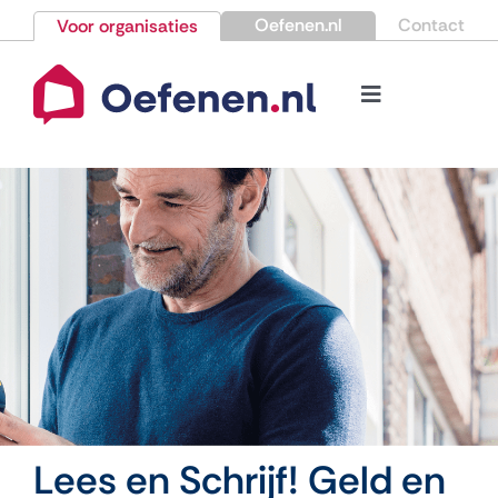
Ga
Oefenen.nl
Contact
Voor organisaties
naar
inhoud
Toggle
Navigation
Bestellen
Nieuws
Kennisbank
Over Oefenen.nl
Contact
Lees en Schrijf! Geld en