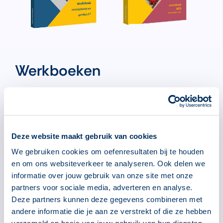
Werkboeken
Je kunt ook werken met het
boek basis
inburgering
– Studieboek voor luisteren en
spreken A1. In het boek staan 28 lessen. Aan
de hand van foto’s leer je meer dan 1000
Deze website maakt gebruik van cookies
woorden. Op die manier kun je woorden beter
We gebruiken cookies om oefenresultaten bij te houden
onthouden. Bestel
het boek
via uitgeverij
en om ons websiteverkeer te analyseren. Ook delen we
Eenvoudig Communiceren.
informatie over jouw gebruik van onze site met onze
partners voor sociale media, adverteren en analyse.
Met het
boek Inburgering A1
leer je Nederlands
Deze partners kunnen deze gegevens combineren met
tot en met taalniveau A1. Je leert 1000 meest
andere informatie die je aan ze verstrekt of die ze hebben
gebruikte Nederlandse woorden. De woorden