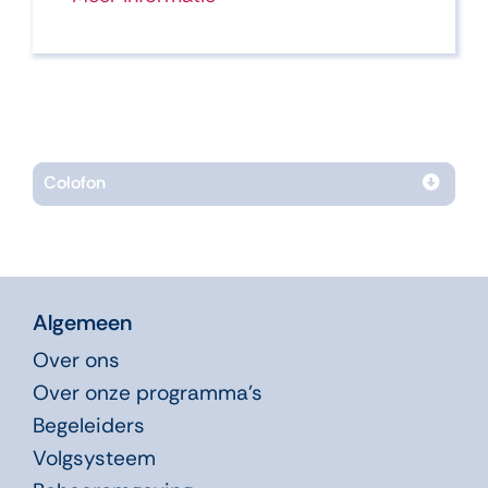
Colofon
Algemeen
Over ons
Over onze programma’s
Begeleiders
Volgsysteem