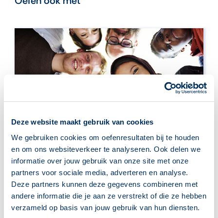
Oefen ook met
Deze website maakt gebruik van cookies
We gebruiken cookies om oefenresultaten bij te houden
Solliciteren en je netwerk
en om ons websiteverkeer te analyseren. Ook delen we
informatie over jouw gebruik van onze site met onze
Verken jouw eigen netwerk en hoe je dat
partners voor sociale media, adverteren en analyse.
netwerk inzet bij het vinden van een baan.
Deze partners kunnen deze gegevens combineren met
andere informatie die je aan ze verstrekt of die ze hebben
> Meer informatie
verzameld op basis van jouw gebruik van hun diensten.