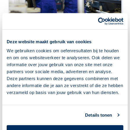
Aan de slag blijven
Ontwikkel werknemersvaardigheden en
Deze website maakt gebruik van cookies
leer wat de regels op de werkvloer zijn.
We gebruiken cookies om oefenresultaten bij te houden
> Meer informatie
en om ons websiteverkeer te analyseren. Ook delen we
informatie over jouw gebruik van onze site met onze
partners voor sociale media, adverteren en analyse.
Deze partners kunnen deze gegevens combineren met
andere informatie die je aan ze verstrekt of die ze hebben
verzameld op basis van jouw gebruik van hun diensten.
Details tonen