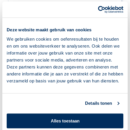
Excel
Leer hoe je overzichten en tabellen maakt
met Excel.
Deze website maakt gebruik van cookies
> Meer informatie
We gebruiken cookies om oefenresultaten bij te houden
en om ons websiteverkeer te analyseren. Ook delen we
informatie over jouw gebruik van onze site met onze
partners voor sociale media, adverteren en analyse.
Deze partners kunnen deze gegevens combineren met
andere informatie die je aan ze verstrekt of die ze hebben
verzameld op basis van jouw gebruik van hun diensten.
Details tonen
Alles toestaan
Klik & Tik. De basis