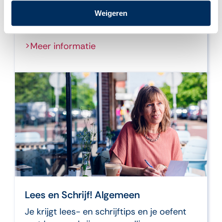
Je leert stap voor stap typen, e-mailen en
Weigeren
je gaat het internet op.
>Meer informatie
Lees en Schrijf! Algemeen
Je krijgt lees- en schrijftips en je oefent