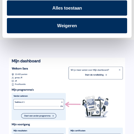
5. Je ziet het inlogscherm.
Alles toestaan
Typ je gebruikersnaam en wachtwoord. En klik
op Inloggen.
Weigeren