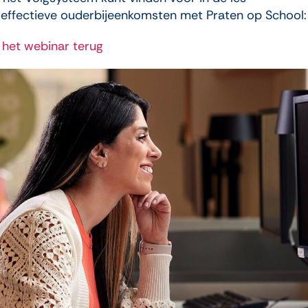
 effectieve ouderbijeenkomsten met Praten op School:
k het webinar terug