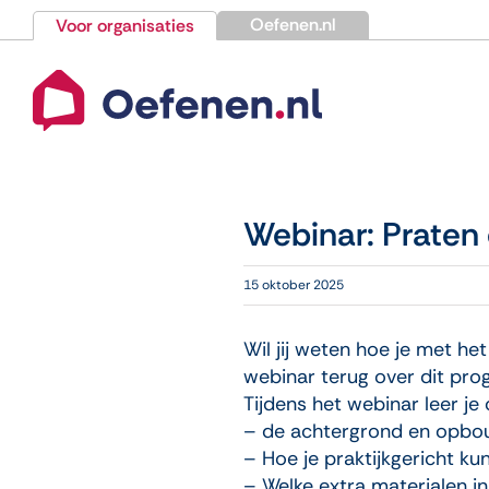
Ga
Oefenen.nl
Voor organisaties
naar
inhoud
Webinar: Praten
15 oktober 2025
Wil jij weten hoe je met h
webinar terug over dit pr
Tijdens het webinar leer je 
– de achtergrond en opbo
– Hoe je praktijkgericht k
– Welke extra materialen in