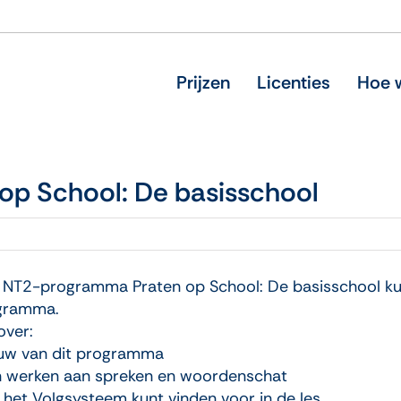
Prijzen
Licenties
Hoe w
 op School: De basisschool
et NT2-programma Praten op School: De basisschool ku
ogramma.
over:
uw van dit programma
un werken aan spreken en woordenschat
 het Volgsysteem kunt vinden voor in de les