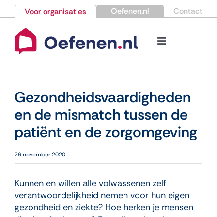
Ga
Oefenen.nl
Contact
Voor organisaties
naar
inhoud
Toggle
Navigation
Bestellen
Gezondheidsvaardigheden
Nieuws
en de mismatch tussen de
patiënt en de zorgomgeving
Kennisbank
26 november 2020
Over Oefenen.nl
Kunnen en willen alle volwassenen zelf
Contact
verantwoordelijkheid nemen voor hun eigen
gezondheid en ziekte? Hoe herken je mensen