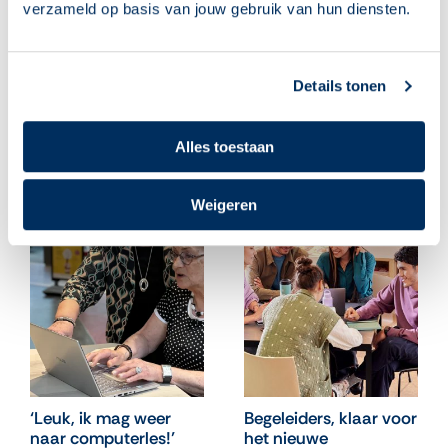
er gedaan kan worden om preventie en zorg
verzameld op basis van jouw gebruik van hun diensten.
voor deze groep verder te verbeteren.
Details tonen
Alles toestaan
Gerelateerde berichten
Weigeren
‘Leuk, ik mag weer
Begeleiders, klaar voor
naar computerles!’
het nieuwe