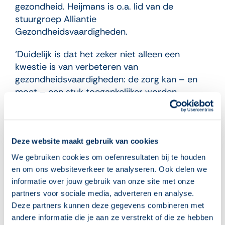
gezondheid. Heijmans is o.a. lid van de
stuurgroep Alliantie
Gezondheidsvaardigheden.
‘Duidelijk is dat het zeker niet alleen een
kwestie is van verbeteren van
gezondheidsvaardigheden: de zorg kan – en
moet – een stuk toegankelijker worden
gemaakt.’ Jany Rademakers is ontwikkelings-
en klinisch psycholoog. Zij is hoofd van de
onderzoeksafdeling Gezondheidszorg vanuit
het perspectief van patiënten, cliënten en
Deze website maakt gebruik van cookies
burgers bij het Nivel (Utrecht) en hoogleraar
We gebruiken cookies om oefenresultaten bij te houden
Gezondheidsvaardigheden en
en om ons websiteverkeer te analyseren. Ook delen we
Patiëntparticipatie, CAPHRI/Maastricht
informatie over jouw gebruik van onze site met onze
University (Maastricht). Rademakers richt zich
partners voor sociale media, adverteren en analyse.
in onderzoeken op mensen met beperkte
Deze partners kunnen deze gegevens combineren met
gezondheidsvaardigheden en op de vraag wat
andere informatie die je aan ze verstrekt of die ze hebben