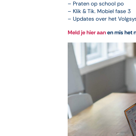
– Praten op school po
– Klik & Tik. Mobiel fase 3
– Updates over het Volgs
Meld je hier aan
en mis het n