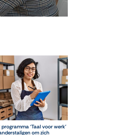
 programma ‘Taal voor werk’
‘Leuk, ik mag weer naar
anderstaligen om zich
computerles!’