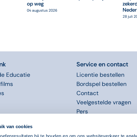
op weg
zekerd
Neder
04 augustus 2026
28 juli 
nk
Service en contact
de Educatie
Licentie bestellen
films
Bordspel bestellen
es
Contact
Veelgestelde vragen
Pers
Promotiemateriaal
ik van cookies
efenresultaten bij te houden en om ons websiteverkeer te anal