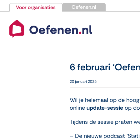
Ga
Oefenen.nl
Voor organisaties
naar
inhoud
6 februari ‘Oefe
20 januari 2025
Wil je helemaal op de hoog
online
update-sessie
op don
Tijdens de sessie praten we 
– De nieuwe podcast ‘Stat