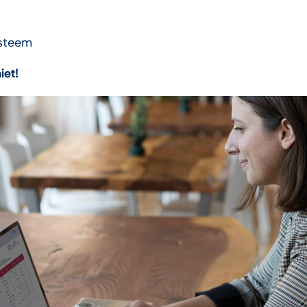
ysteem
iet!