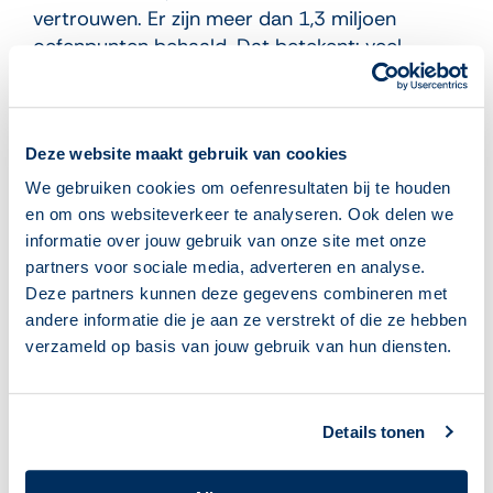
vertrouwen. Er zijn meer dan 1,3 miljoen
oefenpunten behaald. Dat betekent: veel
vlieguren, veel zelfvertrouwen en vooral
mensen die zelf stappen durven te zetten. En
dat is ontzettend waardevol.’
Deze website maakt gebruik van cookies
Gefeliciteerd Bibliotheek Gulpen Wittem –
We gebruiken cookies om oefenresultaten bij te houden
jullie inzet inspireert! Dank aan Iris
en om ons websiteverkeer te analyseren. Ook delen we
Hukkelhoven, William Lecoeur en alle
informatie over jouw gebruik van onze site met onze
vrijwilligers voor de vrolijke middag.
partners voor sociale media, adverteren en analyse.
Deze partners kunnen deze gegevens combineren met
Dank Jari Bak voor de mooie foto’s.
andere informatie die je aan ze verstrekt of die ze hebben
verzameld op basis van jouw gebruik van hun diensten.
Bibliotheek Gulpen Wittem is de laatste
winnaar van de Oefenen.nl Award dit jaar. In
2026 reiken we de Oefenen.nl Awards opnieuw
Details tonen
uit. Dus maak veel oefenkilometers… wie weet
staan we volgend jaar bij jouw bibliotheek op