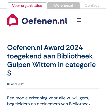
Ga
Oefenen.nl
Contact
Voor organisaties
naar
inhoud
Toggle
Navigation
Bestellen
Oefenen.nl Award 2024
Nieuws
toegekend aan Bibliotheek
Gulpen Wittem in categorie
Kennisbank
S
Over Oefenen.nl
01 april 2025
Contact
Een mooie erkenning voor alle vrijwilligers,
begeleiders en deelnemers van Bibliotheek