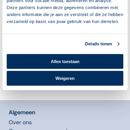
partners voor sociale media, adverteren en analyse.
Deze partners kunnen deze gegevens combineren met
andere informatie die je aan ze verstrekt of die ze hebben
verzameld op basis van jouw gebruik van hun diensten.
‘Leuk, ik mag weer
Begeleiders, klaar voor
naar computerles!’
het nieuwe
cursusjaar? Deze 10
05 augustus 2026
Details tonen
tips helpen je op weg
04 augustus 2026
Alles toestaan
Weigeren
Algemeen
Over ons