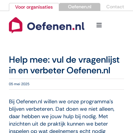
Ga
Oefenen.nl
Contact
Voor organisaties
naar
inhoud
Toggle
Navigation
Bestellen
Help mee: vul de vragenlijst
Nieuws
in en verbeter Oefenen.nl
Kennisbank
05 mei 2025
Over Oefenen.nl
Bij Oefenen.nl willen we onze programma’s
blijven verbeteren. Dat doen we niet alleen,
daar hebben we jouw hulp bij nodig. Met
Contact
inzichten uit de praktijk kunnen we beter
inspelen op wat deelnemers echt nodig