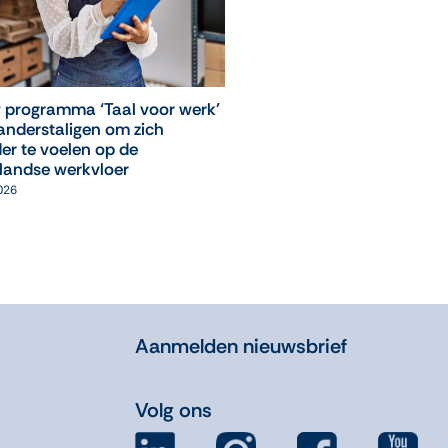
 programma ‘Taal voor werk’
‘Leuk, ik mag weer naar
anderstaligen om zich
computerles!’
er te voelen op de
05 augustus 2026
landse werkvloer
2026
Aanmelden nieuwsbrief
Volg ons