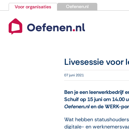
Ga
Oefenen.nl
Voor organisaties
naar
inhoud
Livesessie voor l
07 juni 2021
Ben je een leerwerkbedrijf en
Schuif op 15 juni om 14.00 u
Oefenen.nl
en de WERK-port
Wat hebben statushouders 
digitale- en werknemersvaa