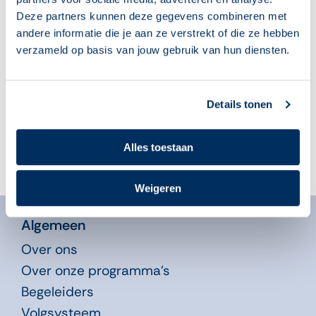
Deze partners kunnen deze gegevens combineren met
‘Leuk, ik mag weer
Begeleiders, klaar voor
andere informatie die je aan ze verstrekt of die ze hebben
naar computerles!’
het nieuwe
cursusjaar? Deze 10
verzameld op basis van jouw gebruik van hun diensten.
05 augustus 2026
tips helpen je op weg
04 augustus 2026
Details tonen
Alles toestaan
Weigeren
Algemeen
Over ons
Over onze programma’s
Begeleiders
Volgsysteem