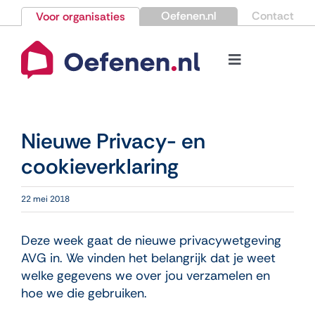
Ga
Oefenen.nl
Contact
Voor organisaties
naar
inhoud
Toggle
Navigation
Bestellen
Nieuwe Privacy- en
Nieuws
cookieverklaring
Kennisbank
22 mei 2018
Over Oefenen.nl
Deze week gaat de nieuwe privacywetgeving
AVG in. We vinden het belangrijk dat je weet
welke gegevens we over jou verzamelen en
Contact
hoe we die gebruiken.