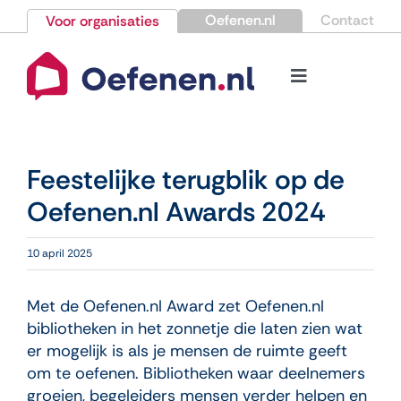
Ga
Oefenen.nl
Contact
Voor organisaties
naar
inhoud
Toggle
Navigation
Bestellen
Feestelijke terugblik op de
Nieuws
Oefenen.nl Awards 2024
Kennisbank
10 april 2025
Over Oefenen.nl
Met de Oefenen.nl Award zet Oefenen.nl
bibliotheken in het zonnetje die laten zien wat
er mogelijk is als je mensen de ruimte geeft
Contact
om te oefenen. Bibliotheken waar deelnemers
groeien, begeleiders mensen verder helpen en