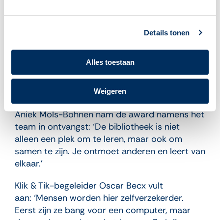
2024 naar SCHUNCK Heerlen, waar
deelnemers, vrijwilligers en medewerkers
samen bouwen aan een plek waar leren en
Details tonen
ontmoeten hand in hand gaan.
Alles toestaan
Deelnemer Margriet straalt: ‘Ik heb alles
geoefend. Het is hier ontzettend gezellig, de
begeleiding is goed en ik leer telkens bij.’
Weigeren
Aniek Mols-Bohnen nam de award namens het
team in ontvangst: ‘De bibliotheek is niet
alleen een plek om te leren, maar ook om
samen te zijn. Je ontmoet anderen en leert van
elkaar.’
Klik & Tik-begeleider Oscar Becx vult
aan: ‘Mensen worden hier zelfverzekerder.
Eerst zijn ze bang voor een computer, maar