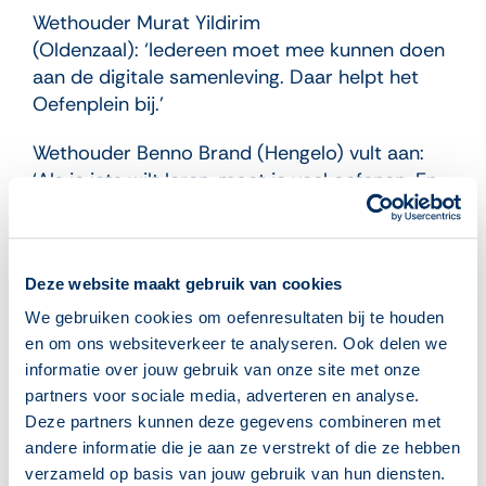
Wethouder Murat Yildirim
(Oldenzaal): ‘Iedereen moet mee kunnen doen
aan de digitale samenleving. Daar helpt het
Oefenplein bij.’
Wethouder Benno Brand (Hengelo) vult aan:
‘Als je iets wilt leren, moet je veel oefenen. En
dat kan hier, mét begeleiding.’
Deze website maakt gebruik van cookies
We gebruiken cookies om oefenresultaten bij te houden
en om ons websiteverkeer te analyseren. Ook delen we
informatie over jouw gebruik van onze site met onze
partners voor sociale media, adverteren en analyse.
Deze partners kunnen deze gegevens combineren met
SCHUNCK Heerlen – winnaar categorie M
andere informatie die je aan ze verstrekt of die ze hebben
verzameld op basis van jouw gebruik van hun diensten.
In de categorie M gaat de Oefenen.nl Award