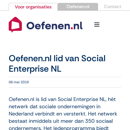
Ga
Oefenen.nl
Contact
Voor organisaties
naar
inhoud
Toggle
Navigation
Bestellen
Oefenen.nl lid van Social
Nieuws
Enterprise NL
Kennisbank
06 mei 2019
Over Oefenen.nl
Oefenen.nl is lid van Social Enterprise NL, hét
netwerk dat sociale ondernemingen in
Nederland verbindt en versterkt. Het netwerk
Contact
bestaat inmiddels uit meer dan 350 sociaal
ondernemers. Het ledenprogramma biedt