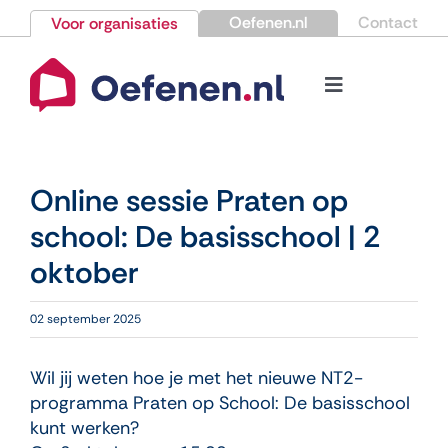
Ga
Oefenen.nl
Contact
Voor organisaties
naar
inhoud
Toggle
Navigation
Bestellen
Online sessie Praten op
Nieuws
school: De basisschool | 2
oktober
Kennisbank
02 september 2025
Over Oefenen.nl
Wil jij weten hoe je met het nieuwe NT2-
Contact
programma Praten op School: De basisschool
kunt werken?