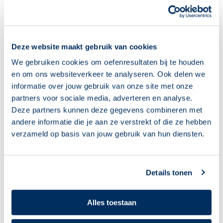
https://overoefenen.nl/programmas/klik-tik-
veilig-online/
Beeld NOS: Tanja Henn werd opgelicht via een
Deze website maakt gebruik van cookies
nepadvertentie op Facebook
We gebruiken cookies om oefenresultaten bij te houden
en om ons websiteverkeer te analyseren. Ook delen we
informatie over jouw gebruik van onze site met onze
partners voor sociale media, adverteren en analyse.
Deze partners kunnen deze gegevens combineren met
Gerelateerde berichten
andere informatie die je aan ze verstrekt of die ze hebben
verzameld op basis van jouw gebruik van hun diensten.
Details tonen
Alles toestaan