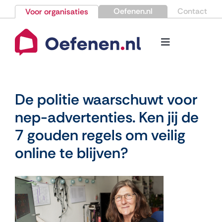
Ga
Oefenen.nl
Contact
Voor organisaties
naar
inhoud
Toggle
Navigation
Bestellen
De politie waarschuwt voor
Nieuws
nep-advertenties. Ken jij de
7 gouden regels om veilig
Kennisbank
online te blijven?
Over Oefenen.nl
Contact