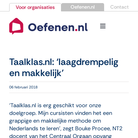
Ga
Oefenen.nl
Contact
Voor organisaties
naar
inhoud
Toggle
Navigation
Bestellen
Taalklas.nl: ‘laagdrempelig
Nieuws
en makkelijk’
Kennisbank
06 februari 2018
Over Oefenen.nl
‘Taalklas.nl is erg geschikt voor onze
doelgroep. Mijn cursisten vinden het een
grappige en makkelijke methode om
Contact
Nederlands te leren’, zegt Bouke Procee, NT2
docent van het Centraal Orgaan opvang