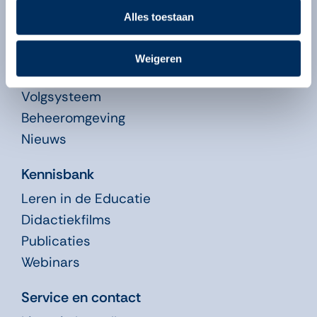
Algemeen
Alles toestaan
Over ons
Over onze programma’s
Weigeren
Begeleiders
Volgsysteem
Beheeromgeving
Nieuws
Kennisbank
Leren in de Educatie
Didactiekfilms
Publicaties
Webinars
Service en contact