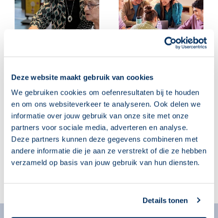
Deze website maakt gebruik van cookies
‘Leuk, ik mag weer
Begeleiders, klaar voor
We gebruiken cookies om oefenresultaten bij te houden
naar computerles!’
het nieuwe
cursusjaar? Deze 10
en om ons websiteverkeer te analyseren. Ook delen we
05 augustus 2026
tips helpen je op weg
informatie over jouw gebruik van onze site met onze
04 augustus 2026
partners voor sociale media, adverteren en analyse.
Deze partners kunnen deze gegevens combineren met
andere informatie die je aan ze verstrekt of die ze hebben
verzameld op basis van jouw gebruik van hun diensten.
Details tonen