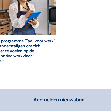
 programma ‘Taal voor werk’
‘Leuk, ik mag weer naar
anderstaligen om zich
computerles!’
er te voelen op de
05 augustus 2026
landse werkvloer
2026
Aanmelden nieuwsbrief