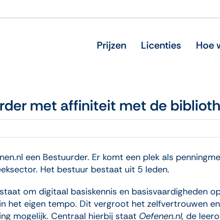
Prijzen
Licenties
Hoe w
der met affiniteit met de bibliot
enen.nl een Bestuurder. Er komt een plek als penningm
eeksector. Het bestuur bestaat uit 5 leden.
 staat om digitaal basiskennis en basisvaardigheden o
 in het eigen tempo. Dit vergroot het zelfvertrouwen e
ing mogelijk. Centraal hierbij staat
Oefenen.nl,
de leero