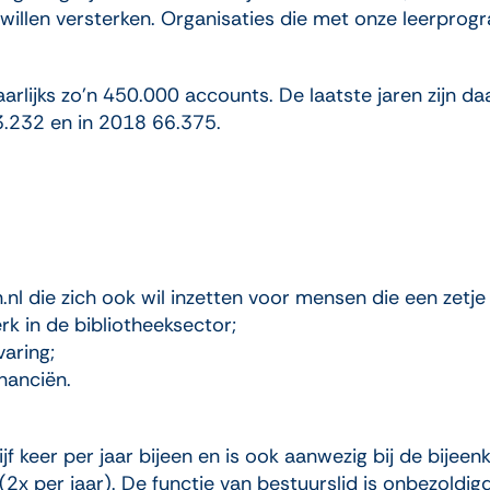
willen versterken. Organisaties die met onze leerprog
aarlijks zo’n 450.000 accounts. De laatste jaren zijn 
93.232 en in 2018 66.375.
.nl die zich ook wil inzetten voor mensen die een zetj
rk in de bibliotheeksector;
varing;
inanciën.
ijf keer per jaar bijeen en is ook aanwezig bij de bij
2x per jaar). De functie van bestuurslid is onbezoldig