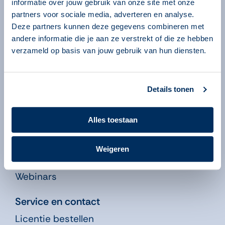
informatie over jouw gebruik van onze site met onze
Over ons
partners voor sociale media, adverteren en analyse.
Deze partners kunnen deze gegevens combineren met
Over onze programma’s
andere informatie die je aan ze verstrekt of die ze hebben
Begeleiders
verzameld op basis van jouw gebruik van hun diensten.
Volgsysteem
Beheeromgeving
Nieuws
Details tonen
Kennisbank
Alles toestaan
Leren in de Educatie
Didactiekfilms
Weigeren
Publicaties
Webinars
Service en contact
Licentie bestellen