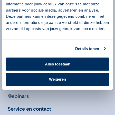
Algemeen
informatie over jouw gebruik van onze site met onze
partners voor sociale media, adverteren en analyse.
Over ons
Deze partners kunnen deze gegevens combineren met
Over onze programma’s
andere informatie die je aan ze verstrekt of die ze hebben
Begeleiders
verzameld op basis van jouw gebruik van hun diensten.
Volgsysteem
Beheeromgeving
Details tonen
Nieuws
Kennisbank
Alles toestaan
Leren in de Educatie
Weigeren
Didactiekfilms
Publicaties
Webinars
Service en contact