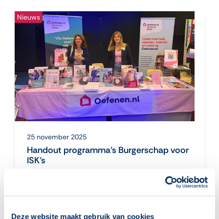
Nieuws
25 november 2025
Handout programma’s Burgerschap voor
ISK’s
Er is op Oefenen.nl dus meer te leren
dan alleen taal. En dat brede aanbod
over ‘duurzaamheid’, ‘omgaan met geld’,
‘gezondheid’ en ‘veilig online’ was een
Deze website maakt gebruik van cookies