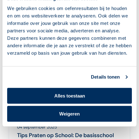
fijne opsteker voor het thema
Burgerschap op de LOWAN studiedag
We gebruiken cookies om oefenresultaten bij te houden
voor ISK's. Bekijk de handout.
en om ons websiteverkeer te analyseren. Ook delen we
informatie over jouw gebruik van onze site met onze
lees meer
partners voor sociale media, adverteren en analyse.
Deze partners kunnen deze gegevens combineren met
andere informatie die je aan ze verstrekt of die ze hebben
Nieuws
verzameld op basis van jouw gebruik van hun diensten.
Details tonen
Alles toestaan
Weigeren
04 september 2025
Tips Praten op School: De basisschool