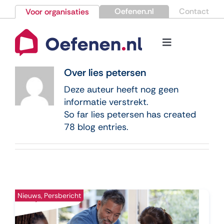
Ga
Oefenen.nl
Contact
Voor organisaties
naar
inhoud
Toggle
Navigation
Bestellen
Over
lies petersen
Deze auteur heeft nog geen
Nieuws
informatie verstrekt.
So far lies petersen has created
78 blog entries.
Kennisbank
Over Oefenen.nl
Nieuws, Persbericht
Contact