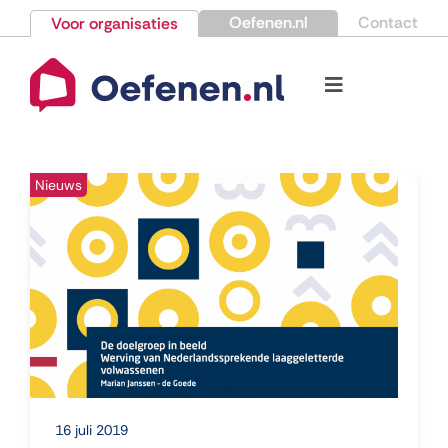
Ga
Oefenen.nl
Contact
Voor organisaties
naar
inhoud
Toggle
Navigation
Bestellen
Nieuws
Nieuws
Kennisbank
Over Oefenen.nl
Contact
16 juli 2019