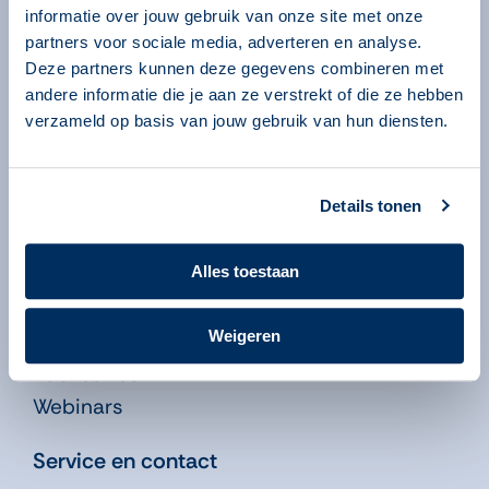
Algemeen
informatie over jouw gebruik van onze site met onze
partners voor sociale media, adverteren en analyse.
Over ons
Deze partners kunnen deze gegevens combineren met
Over onze programma’s
andere informatie die je aan ze verstrekt of die ze hebben
Begeleiders
verzameld op basis van jouw gebruik van hun diensten.
Volgsysteem
Beheeromgeving
Details tonen
Nieuws
Kennisbank
Alles toestaan
Leren in de Educatie
Weigeren
Didactiekfilms
Publicaties
Webinars
Service en contact