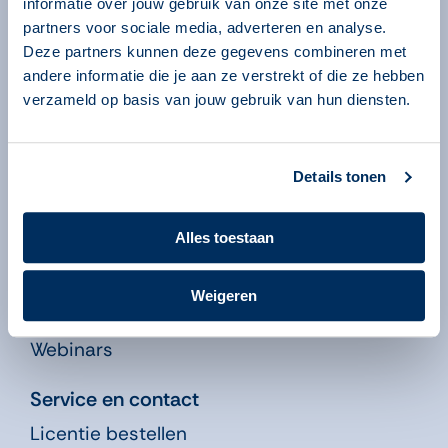
informatie over jouw gebruik van onze site met onze
Over ons
partners voor sociale media, adverteren en analyse.
Deze partners kunnen deze gegevens combineren met
Over onze programma’s
andere informatie die je aan ze verstrekt of die ze hebben
Begeleiders
verzameld op basis van jouw gebruik van hun diensten.
Volgsysteem
Beheeromgeving
Nieuws
Details tonen
Kennisbank
Alles toestaan
Leren in de Educatie
Didactiekfilms
Weigeren
Publicaties
Webinars
Service en contact
Licentie bestellen