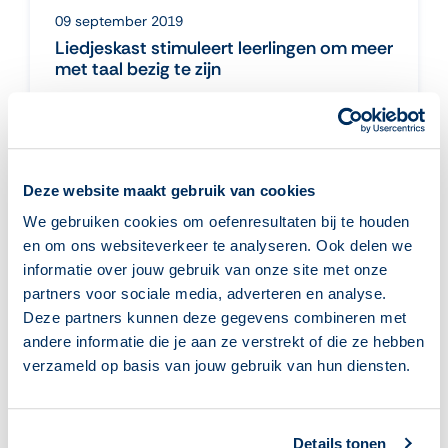
09 september 2019
Liedjeskast stimuleert leerlingen om meer
met taal bezig te zijn
Oefenprogramma De Liedjeskast levert
een belangrijke bijdrage aan de
taalontwikkeling van leerlingen omdat ze
ervaren een betere leesattitude te
krijgen. [...]
Deze website maakt gebruik van cookies
lees meer
We gebruiken cookies om oefenresultaten bij te houden
en om ons websiteverkeer te analyseren. Ook delen we
informatie over jouw gebruik van onze site met onze
partners voor sociale media, adverteren en analyse.
Deze partners kunnen deze gegevens combineren met
andere informatie die je aan ze verstrekt of die ze hebben
Aanmelden voor de nieuwsbrief
verzameld op basis van jouw gebruik van hun diensten.
Details tonen