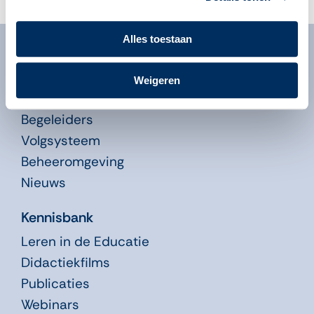
Alles toestaan
Algemeen
Over ons
Weigeren
Over onze programma’s
Begeleiders
Volgsysteem
Beheeromgeving
Nieuws
Kennisbank
Leren in de Educatie
Didactiekfilms
Publicaties
Webinars