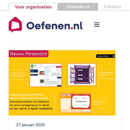
Ga
Oefenen.nl
Contact
Voor organisaties
naar
inhoud
Toggle
Navigation
Bestellen
Nieuws, Persbericht
Nieuws
Kennisbank
Over Oefenen.nl
Contact
27 januari 2020