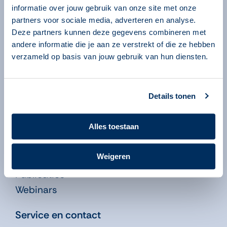
Algemeen
informatie over jouw gebruik van onze site met onze
partners voor sociale media, adverteren en analyse.
Over ons
Deze partners kunnen deze gegevens combineren met
Over onze programma’s
andere informatie die je aan ze verstrekt of die ze hebben
Begeleiders
verzameld op basis van jouw gebruik van hun diensten.
Volgsysteem
Beheeromgeving
Details tonen
Nieuws
Kennisbank
Alles toestaan
Leren in de Educatie
Weigeren
Didactiekfilms
Publicaties
Webinars
Service en contact