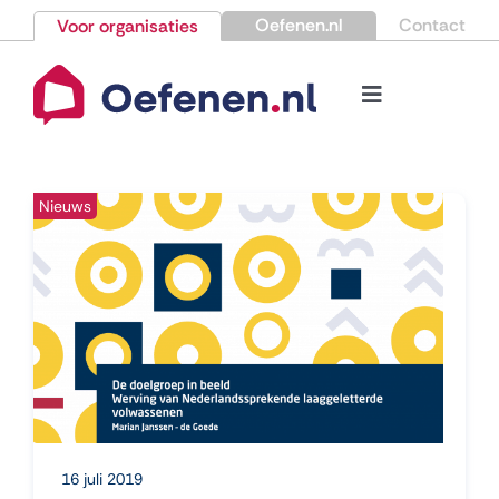
Ga
Oefenen.nl
Contact
Voor organisaties
naar
inhoud
Toggle
Navigation
Bestellen
Nieuws
Nieuws
Kennisbank
Over Oefenen.nl
Contact
16 juli 2019