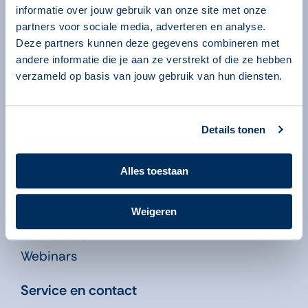
Algemeen
informatie over jouw gebruik van onze site met onze
partners voor sociale media, adverteren en analyse.
Over ons
Deze partners kunnen deze gegevens combineren met
Over onze programma’s
andere informatie die je aan ze verstrekt of die ze hebben
Begeleiders
verzameld op basis van jouw gebruik van hun diensten.
Volgsysteem
Beheeromgeving
Details tonen
Nieuws
Kennisbank
Alles toestaan
Leren in de Educatie
Weigeren
Didactiekfilms
Publicaties
Webinars
Service en contact